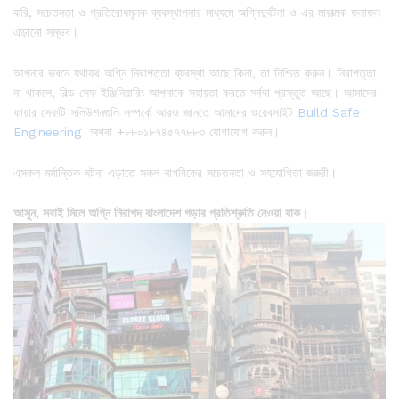
করি, সচেতনতা ও প্রতিরোধমূলক ব্যবস্থাপনার মাধ্যমে অগ্নিদুর্ঘটনা ও এর মারাত্মক ফলাফল
এড়ানো সম্ভব।
আপনার ভবনে যথাযথ অগ্নি নিরাপত্তা ব্যবস্থা আছে কিনা, তা নিশ্চিত করুন। নিরাপত্তা
না থাকলে, বিল্ড সেফ ইঞ্জিনিয়ারিং আপনাকে সহায়তা করতে সর্বদা প্রস্তুত আছে। আমাদের
ফায়ার সেফটি সলিউশনগুলি সম্পর্কে আরও জানতে আমাদের ওয়েবসাইট
Build Safe
Engineering
অথবা +৮৮০১৮৭৪৫৭৭৮৮৩ যোগাযোগ করুন।
এসকল মর্মান্তিক ঘটনা এড়াতে সকল নাগরিকের সচেতনতা ও সহযোগিতা জরুরী।
আসুন, সবাই মিলে অগ্নি নিরাপদ বাংলাদেশ গড়ার প্রতিশ্রুতি নেওয়া যাক।