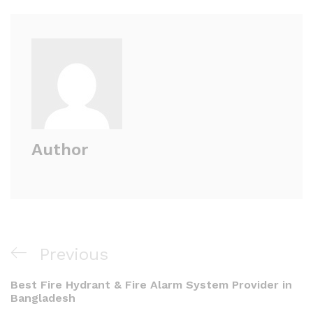
Author
Post
Previous
Previous
navigation
Post
Best Fire Hydrant & Fire Alarm System Provider in
Bangladesh